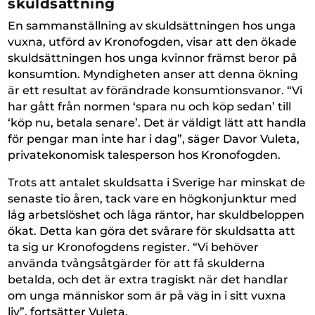
skuldsättning
En sammanställning av skuldsättningen hos unga
vuxna, utförd av Kronofogden, visar att den ökade
skuldsättningen hos unga kvinnor främst beror på
konsumtion. Myndigheten anser att denna ökning
är ett resultat av förändrade konsumtionsvanor. “Vi
har gått från normen ‘spara nu och köp sedan’ till
‘köp nu, betala senare’. Det är väldigt lätt att handla
för pengar man inte har i dag”, säger Davor Vuleta,
privatekonomisk talesperson hos Kronofogden.
Trots att antalet skuldsatta i Sverige har minskat de
senaste tio åren, tack vare en högkonjunktur med
låg arbetslöshet och låga räntor, har skuldbeloppen
ökat. Detta kan göra det svårare för skuldsatta att
ta sig ur Kronofogdens register. “Vi behöver
använda tvångsåtgärder för att få skulderna
betalda, och det är extra tragiskt när det handlar
om unga människor som är på väg in i sitt vuxna
liv”, fortsätter Vuleta.