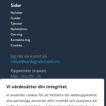
Sidor
Nyheter
Guider
Tjänster
Nyhetsbrev
Om mig
Kontakta mig
Cookies
Jag nås via e-post på
niklas@vardagsekonomi.nu
Öppettider (e-post)
Mån - Fre: 09 - 16
Lör - Sön: 11 - 14
Vi värdesätter din integritet
Fellus AB, 5594288564
Vi använder cookies för att förbättra din webbupplevelse,
Stora Torggatan 22
visa personliga annonser eller innehåll och analysera vår
274 34 Skurup