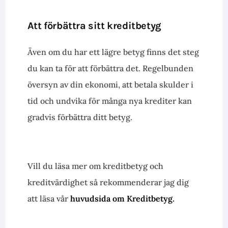
Att förbättra sitt kreditbetyg
Även om du har ett lägre betyg finns det steg
du kan ta för att förbättra det. Regelbunden
översyn av din ekonomi, att betala skulder i
tid och undvika för många nya krediter kan
gradvis förbättra ditt betyg.
Vill du läsa mer om kreditbetyg och
kreditvärdighet så rekommenderar jag dig
att läsa vår
huvudsida om Kreditbetyg.