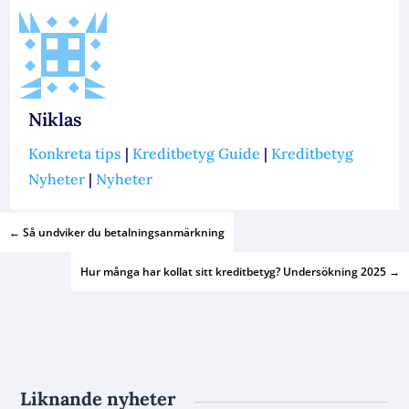
Niklas
Konkreta tips
|
Kreditbetyg Guide
|
Kreditbetyg
Nyheter
|
Nyheter
←
Så undviker du betalningsanmärkning
Hur många har kollat sitt kreditbetyg? Undersökning 2025
→
Liknande nyheter