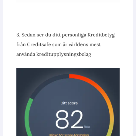
3. Sedan ser du ditt personliga Kreditbetyg
från Creditsafe som är världens mest
använda kreditupplysningsbolag