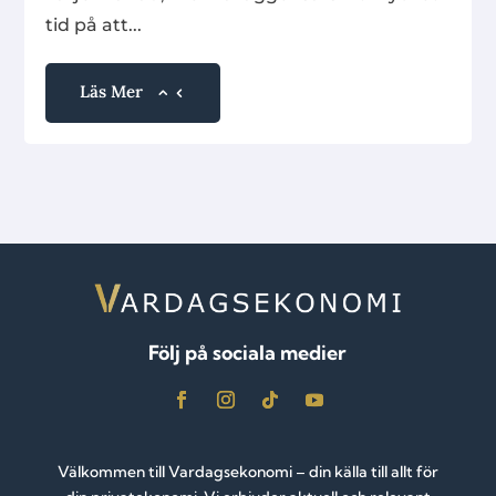
tid på att...
Läs Mer
Följ på sociala medier
Välkommen till Vardagsekonomi – din källa till allt för