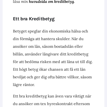
läsa min
huvudsida om kreditbetyg.
Ett bra Kreditbetyg
Betyget speglar din ekonomiska hälsa och
din förmåga att hantera skulder. När du
ansöker om lån, såsom bostadslån eller
billån, använder långivare ditt kreditbetyg
för att bedöma risken med att låna ut till dig.
Ett högt betyg ökar chansen att få ett lån
beviljat och ger dig ofta bättre villkor, såsom
lägre räntor.
Ett bra kreditbetyg kan även vara viktigt när
du ansöker om tex hyreskontrakt eftersom