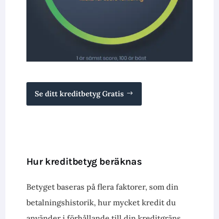
Se ditt kreditbetyg Gratis
Hur kreditbetyg beräknas
Betyget baseras på flera faktorer, som din
betalningshistorik, hur mycket kredit du
använder i förhållande till din kreditgräns