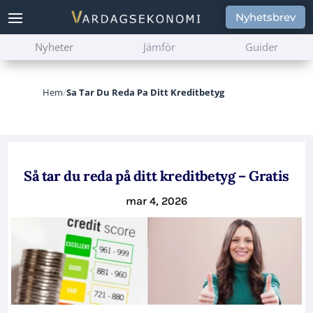
Nyhetsbrev
Nyheter
Jämför
Guider
Hem
/
Sa Tar Du Reda Pa Ditt Kreditbetyg
Så tar du reda på ditt kreditbetyg – Gratis
mar 4, 2026