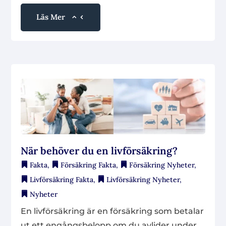
Läs Mer
När behöver du en livförsäkring?
Fakta
,
Försäkring Fakta
,
Försäkring Nyheter
,
Livförsäkring Fakta
,
Livförsäkring Nyheter
,
Nyheter
En livförsäkring är en försäkring som betalar
ut ett engångsbelopp om du avlider under...