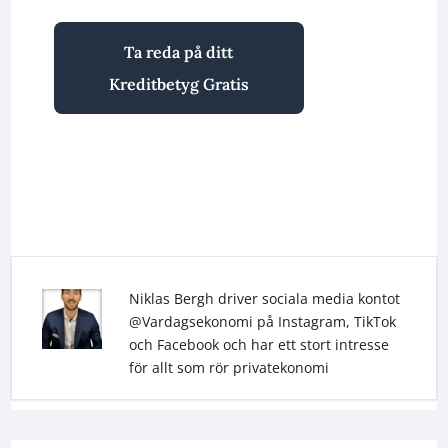
Ta reda på ditt
Kreditbetyg Gratis
Niklas Bergh driver sociala media kontot
@Vardagsekonomi på Instagram, TikTok
och Facebook och har ett stort intresse
för allt som rör privatekonomi