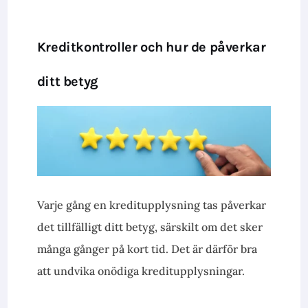
Kreditkontroller och hur de påverkar
ditt betyg
Varje gång en kreditupplysning tas påverkar
det tillfälligt ditt betyg, särskilt om det sker
många gånger på kort tid. Det är därför bra
att undvika onödiga kreditupplysningar.