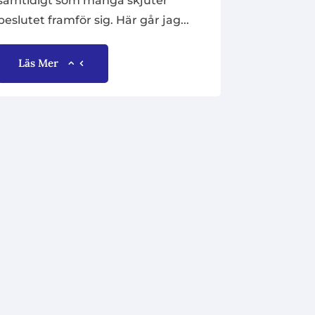
samtidigt som många skjuter
beslutet framför sig. Här går jag...
Läs Mer