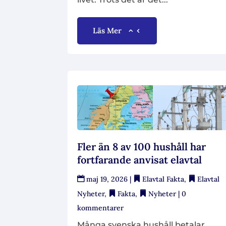
Läs Mer
Fler än 8 av 100 hushåll har
fortfarande anvisat elavtal
maj 19, 2026
|
Elavtal Fakta
,
Elavtal
Nyheter
,
Fakta
,
Nyheter
| 0
kommentarer
Många svenska hushåll betalar