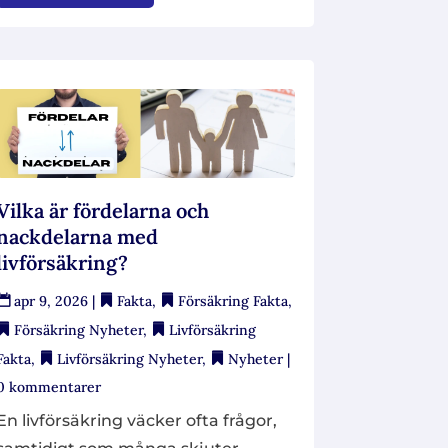
Vilka är fördelarna och
nackdelarna med
livförsäkring?
apr 9, 2026
|
Fakta
,
Försäkring Fakta
,
Försäkring Nyheter
,
Livförsäkring
Fakta
,
Livförsäkring Nyheter
,
Nyheter
|
0 kommentarer
En livförsäkring väcker ofta frågor,