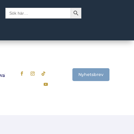
Sökknapp
Sök
efter:
Nyhetsbrev
l? Signalerna som visar när det är dags att se över sparandet
U