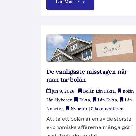
Läs Mer
De vanligaste misstagen när
man tar bolån
jun 9, 2026
|
Bolån Lån Fakta
,
Bolån
Lån Nyheter
,
Fakta
,
Lån Fakta
,
Lån
Nyheter
,
Nyheter
| 0 kommentarer
Att ta ett bolån är en av de största
ekonomiska affärerna många gör i
livet. Trots det är det...