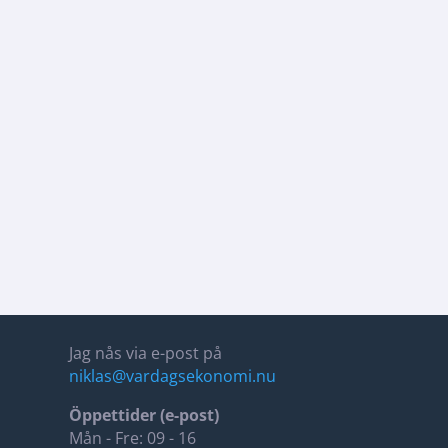
Jag nås via e-post på
niklas@vardagsekonomi.nu
Öppettider (e-post)
Mån - Fre: 09 - 16