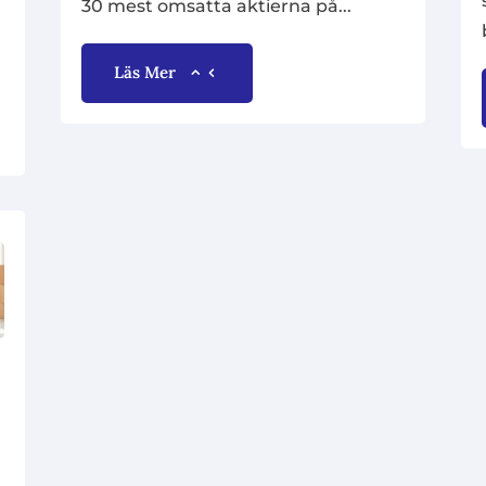
30 mest omsatta aktierna på...
Läs Mer
,