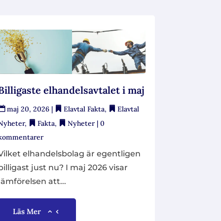
Billigaste elhandelsavtalet i maj
maj 20, 2026
|
Elavtal Fakta
,
Elavtal
Nyheter
,
Fakta
,
Nyheter
| 0
kommentarer
Vilket elhandelsbolag är egentligen
billigast just nu? I maj 2026 visar
jämförelsen att...
Läs Mer