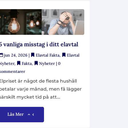
5 vanliga misstag i ditt elavtal
jun 24, 2026
|
Elavtal Fakta
,
Elavtal
Nyheter
,
Fakta
,
Nyheter
| 0
kommentarer
Elpriset är något de flesta hushåll
betalar varje månad, men få lägger
särskilt mycket tid på att...
Läs Mer