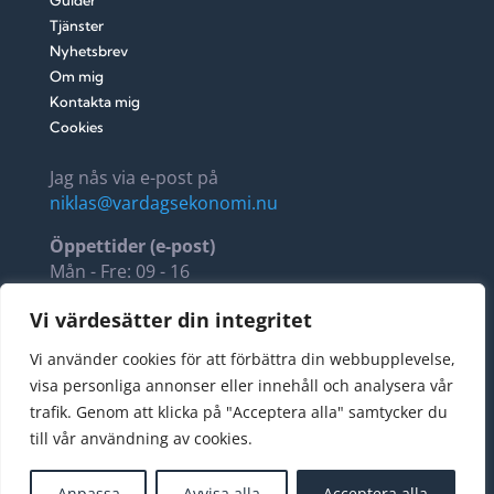
Guider
Tjänster
Nyhetsbrev
Om mig
Kontakta mig
Cookies
Jag nås via e-post på
niklas@vardagsekonomi.nu
Öppettider (e-post)
Mån - Fre: 09 - 16
Lör - Sön: 11 - 14
Vi värdesätter din integritet
Fellus AB, 5594288564
Vi använder cookies för att förbättra din webbupplevelse,
Stora Torggatan 22
visa personliga annonser eller innehåll och analysera vår
274 34 Skurup
trafik. Genom att klicka på "Acceptera alla" samtycker du
Sverige
till vår användning av cookies.
Copyright © 2024 vardagsekonomi.nu All Rights
Anpassa
Avvisa alla
Acceptera alla