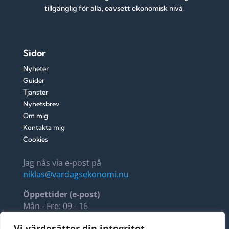
tillgänglig för alla, oavsett ekonomisk nivå.
Sidor
Nyheter
Guider
Tjänster
Nyhetsbrev
Om mig
Kontakta mig
Cookies
Jag nås via e-post på
niklas@vardagsekonomi.nu
Öppettider (e-post)
Mån - Fre: 09 - 16
Lör - Sön: 11 - 14
Vi värdesätter din integritet