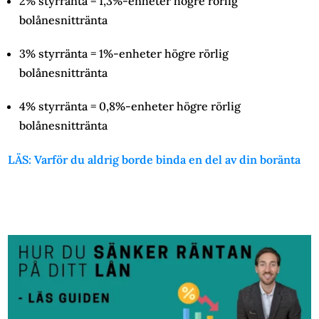
2% styrränta = 1,3%-enheter högre rörlig
bolånesnittränta
3% styrränta = 1%-enheter högre rörlig
bolånesnittränta
4% styrränta = 0,8%-enheter högre rörlig
bolånesnittränta
LÄS: Varför du aldrig borde binda en del av din boränta