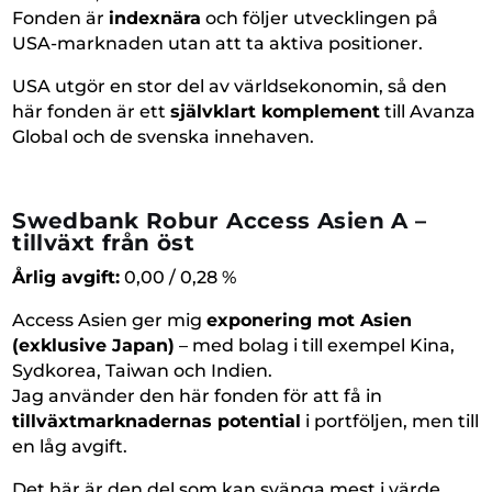
Fonden är
indexnära
och följer utvecklingen på
USA-marknaden utan att ta aktiva positioner.
USA utgör en stor del av världsekonomin, så den
här fonden är ett
självklart komplement
till Avanza
Global och de svenska innehaven.
Swedbank Robur Access Asien A –
tillväxt från öst
Årlig avgift:
0,00 / 0,28 %
Access Asien ger mig
exponering mot Asien
(exklusive Japan)
– med bolag i till exempel Kina,
Sydkorea, Taiwan och Indien.
Jag använder den här fonden för att få in
tillväxtmarknadernas potential
i portföljen, men till
en låg avgift.
Det här är den del som kan svänga mest i värde,