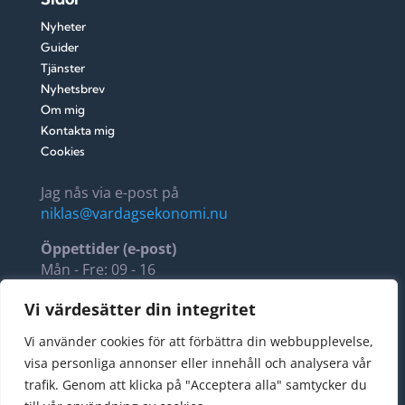
Nyheter
Guider
Tjänster
Nyhetsbrev
Om mig
Kontakta mig
Cookies
Jag nås via e-post på
niklas@vardagsekonomi.nu
Öppettider (e-post)
Mån - Fre: 09 - 16
Lör - Sön: 11 - 14
Vi värdesätter din integritet
Fellus AB, 5594288564
Vi använder cookies för att förbättra din webbupplevelse,
Stora Torggatan 22
visa personliga annonser eller innehåll och analysera vår
274 34 Skurup
trafik. Genom att klicka på "Acceptera alla" samtycker du
Sverige