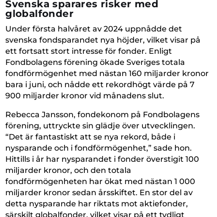
Svenska sparares risker med
globalfonder
Under första halvåret av 2024 uppnådde det
svenska fondsparandet nya höjder, vilket visar på
ett fortsatt stort intresse för fonder. Enligt
Fondbolagens förening ökade Sveriges totala
fondförmögenhet med nästan 160 miljarder kronor
bara i juni, och nådde ett rekordhögt värde på 7
900 miljarder kronor vid månadens slut.
Rebecca Jansson, fondekonom på Fondbolagens
förening, uttryckte sin glädje över utvecklingen.
“Det är fantastiskt att se nya rekord, både i
nysparande och i fondförmögenhet,” sade hon.
Hittills i år har nysparandet i fonder överstigit 100
miljarder kronor, och den totala
fondförmögenheten har ökat med nästan 1 000
miljarder kronor sedan årsskiftet. En stor del av
detta nysparande har riktats mot aktiefonder,
särskilt globalfonder, vilket visar på ett tydligt