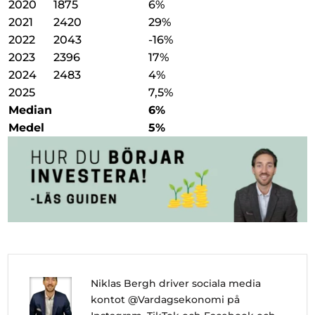
2020
1875
6%
2021
2420
29%
2022
2043
-16%
2023
2396
17%
2024
2483
4%
2025
7,5%
Median
6%
Medel
5%
Niklas Bergh driver sociala media
kontot @Vardagsekonomi på