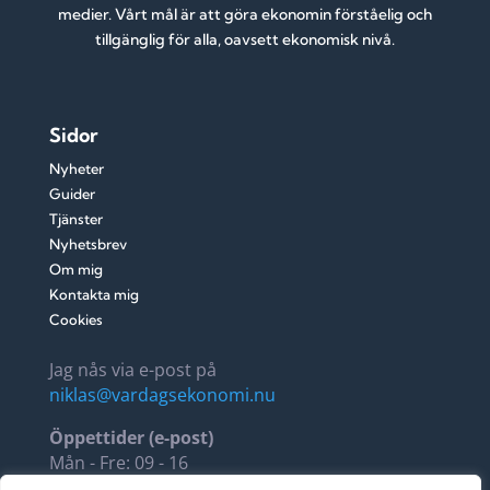
medier. Vårt mål är att göra ekonomin förståelig och
tillgänglig för alla, oavsett ekonomisk nivå.
Sidor
Nyheter
Guider
Tjänster
Nyhetsbrev
Om mig
Kontakta mig
Cookies
Jag nås via e-post på
niklas@vardagsekonomi.nu
Öppettider (e-post)
Mån - Fre: 09 - 16
Lör - Sön: 11 - 14