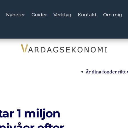
Nyheter
Guider
Verktyg
Kontakt
Om mig
Är dina fonder rätt val? S
ar 1 miljon
ivåer efter