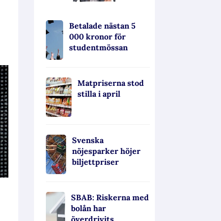
Betalade nästan 5
000 kronor för
studentmössan
Matpriserna stod
stilla i april
Svenska
nöjesparker höjer
biljettpriser
SBAB: Riskerna med
bolån har
överdrivits