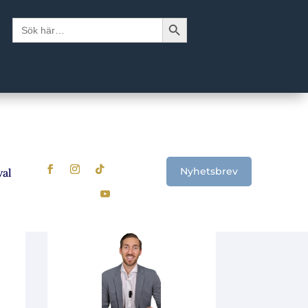
Sökknapp
Sök
efter:
Nyhetsbrev
ignalerna som visar när det är dags att se över sparandet
U