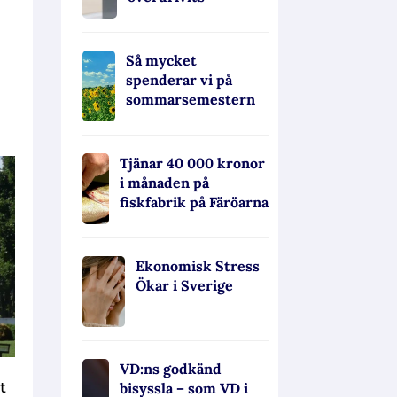
Så mycket
spenderar vi på
sommarsemestern
Tjänar 40 000 kronor
i månaden på
fiskfabrik på Färöarna
Ekonomisk Stress
Ökar i Sverige
VD:ns godkänd
t
bisyssla – som VD i