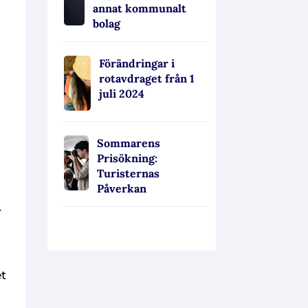
annat kommunalt
bolag
Förändringar i
rotavdraget från 1
juli 2024
Sommarens
Prisökning:
Turisternas
Påverkan
r
et