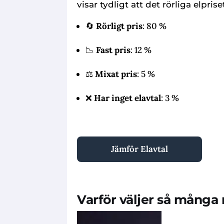
visar tydligt att det rörliga elpris
🔄
Rörligt pris
: 80 %
📉
Fast pris
: 12 %
⚖️
Mixat pris
: 5 %
❌
Har inget elavtal
: 3 %
Jämför Elavtal
Varför väljer så många 