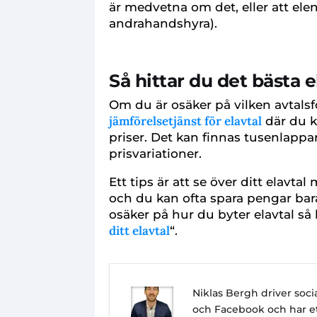
är medvetna om det, eller att elen
andrahandshyra).
Så hittar du det bästa e
Om du är osäker på vilken avtals
jämförelsetjänst för elavtal
där du k
priser. Det kan finnas tusenlappar 
prisvariationer.
Ett tips är att se över ditt elav
och du kan ofta spara pengar bara
osäker på hur du byter elavtal så 
ditt elavtal
“.
Niklas Bergh driver so
och Facebook och har ett