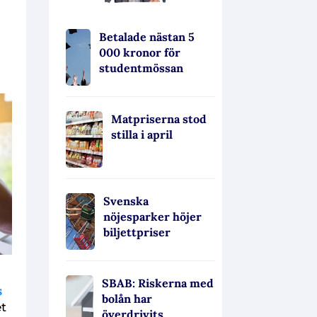
Betalade nästan 5
000 kronor för
studentmössan
Matpriserna stod
stilla i april
Svenska
nöjesparker höjer
biljettpriser
SBAB: Riskerna med
s
bolån har
et
överdrivits