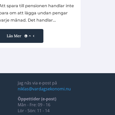
Att spara till pensionen handlar inte
bara om att lägga undan pengar
varje månad. Det handlar...
Läs Mer
Jag nås via e-post på
niklas@vardagsekonomi.nu
Öppettider (e-post)
Mån - Fre: 09 - 16
Lör - Sön: 11 - 14