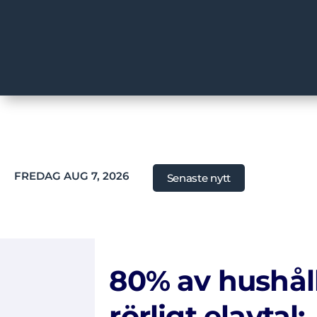
FREDAG AUG 7, 2026
Senaste nytt
80% av hushål
rörligt elavtal: