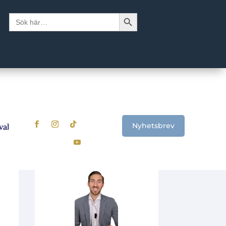
Sökknapp
Sök
efter:
Nyhetsbrev
 Signalerna som visar när det är dags att se över sparandet
U