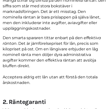
Många stirrar sig blinda på den nominella räntan: den
siffra som står med stora bokstäver i
marknadsföringen. Det är ett misstag. Den
nominella räntan är bara prislappen på själva lånet,
men den inkluderar inte avgifter, aviavgifter eller
uppläggningskostnader.
Den smarta spararen tittar enbart på den
effektiva
räntan
. Det är jämförelsepriset för lån, precis som
kilopriset på ost. Om en långivare erbjuder en låg
nominell ränta men döljer dyra administrativa
avgifter kommer den effektiva räntan att avslöja
bluffen direkt.
Acceptera aldrig ett lån utan att förstå den totala
årskostnaden.
2. Räntegaranti