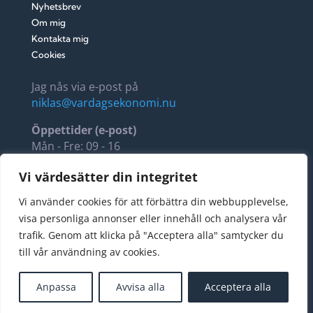
Nyhetsbrev
Om mig
Kontakta mig
Cookies
Jag nås via e-post på
niklas@vardagsekonomi.nu
Öppettider (e-post)
Mån - Fre: 09 - 16
Lör - Sön: 11 - 14
Vi värdesätter din integritet
Fellus AB, 5594288564
Vi använder cookies för att förbättra din webbupplevelse,
Stora Torggatan 22
visa personliga annonser eller innehåll och analysera vår
274 34 Skurup
trafik. Genom att klicka på "Acceptera alla" samtycker du
Sverige
till vår användning av cookies.
Copyright © 2024 vardagsekonomi.nu All Rights
Anpassa
Avvisa alla
Acceptera alla
Reserved. Design
AO marketing