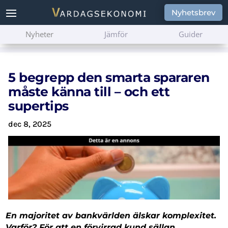
Nyhetsbrev
Nyheter
Jämför
Guider
5 begrepp den smarta spararen
måste känna till – och ett
supertips
dec 8, 2025
En majoritet av bankvärlden älskar komplexitet.
Varför? För att en förvirrad kund sällan