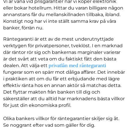
Vi är vana vid prisgarantier när vi köper elektronik
eller bokar hotellrum. Hittar du varan billigare någon
annanstans får du mellanskillnaden tillbaka, ibland.
Konstigt nog har vi inte ställt samma krav på våra
banker, förrän nu.
Räntegaranti är ett av de mest underutnyttjade
verktygen för privatpersoner, tveklöst. I en marknad
där räntor rör sig och bankernas marginaler varierar
är det svårt att veta om du faktiskt fått den bästa
privatlån med räntegaranti
dealen. Att välja ett
fungerar som en spärr mot dåliga affärer. Det innebär
i praktiken att om du får ett erbjudande med lägre
effektiv ränta hos en annan aktör så matchas detta.
Det flyttar makten från banken till dig och
säkerställer att du alltid har marknadens bästa villkor
för just din ekonomiska profil.
Olika bankers villkor för räntegarantier skiljer sig åt.
Se noggrant efter vad som gäller för dig.