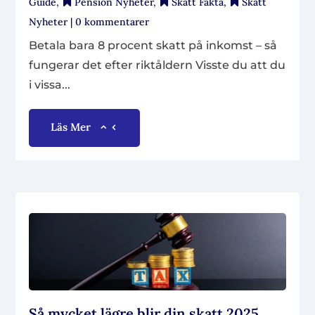
Guide
,
Pension Nyheter
,
Skatt Fakta
,
Skatt
Nyheter
| 0 kommentarer
Betala bara 8 procent skatt på inkomst – så
fungerar det efter riktåldern Visste du att du
i vissa...
Läs Mer
Så mycket lägre blir din skatt 2025