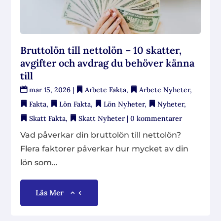
Bruttolön till nettolön – 10 skatter,
avgifter och avdrag du behöver känna
till
mar 15, 2026
|
Arbete Fakta
,
Arbete Nyheter
,
Fakta
,
Lön Fakta
,
Lön Nyheter
,
Nyheter
,
Skatt Fakta
,
Skatt Nyheter
| 0 kommentarer
Vad påverkar din bruttolön till nettolön?
Flera faktorer påverkar hur mycket av din
lön som...
Läs Mer