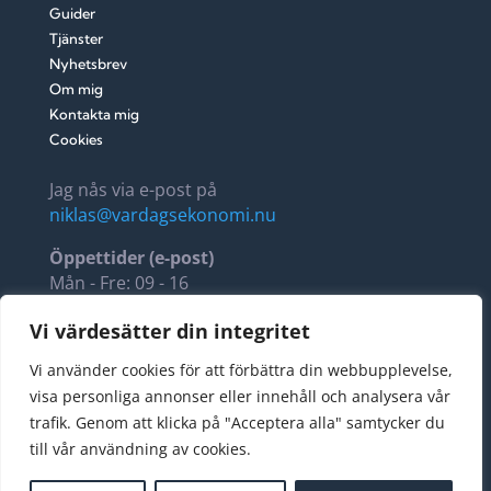
Guider
Tjänster
Nyhetsbrev
Om mig
Kontakta mig
Cookies
Jag nås via e-post på
niklas@vardagsekonomi.nu
Öppettider (e-post)
Mån - Fre: 09 - 16
Lör - Sön: 11 - 14
Vi värdesätter din integritet
Fellus AB, 5594288564
Vi använder cookies för att förbättra din webbupplevelse,
Stora Torggatan 22
visa personliga annonser eller innehåll och analysera vår
274 34 Skurup
trafik. Genom att klicka på "Acceptera alla" samtycker du
Sverige
till vår användning av cookies.