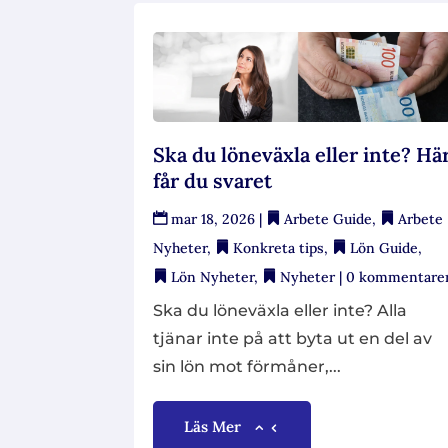
Ska du löneväxla eller inte? Hä
får du svaret
mar 18, 2026
|
Arbete Guide
,
Arbete
Nyheter
,
Konkreta tips
,
Lön Guide
,
Lön Nyheter
,
Nyheter
| 0 kommentare
Ska du löneväxla eller inte? Alla
tjänar inte på att byta ut en del av
sin lön mot förmåner,...
Läs Mer