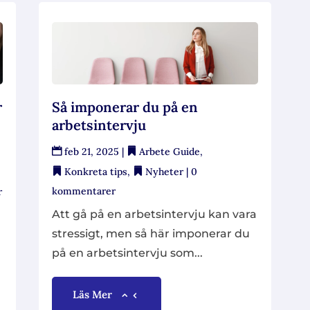
r
Så imponerar du på en
arbetsintervju
feb 21, 2025
|
Arbete Guide
,
Konkreta tips
,
Nyheter
| 0
kommentarer
r
Att gå på en arbetsintervju kan vara
stressigt, men så här imponerar du
på en arbetsintervju som...
Läs Mer