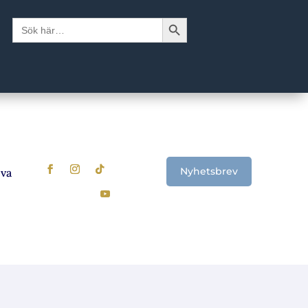
Sökknapp
Sök
efter:
Nyhetsbrev
al? Signalerna som visar när det är dags att se över sparande
U