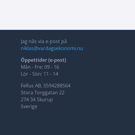
Jag nås via e-post på
niklas@vardagsekonomi.nu
Öppettider (e-post)
Mån - Fre: 09 - 16
Lör - Sön: 11 - 14
Fellus AB, 5594288564
Stora Torggatan 22
274 34 Skurup
Sverige