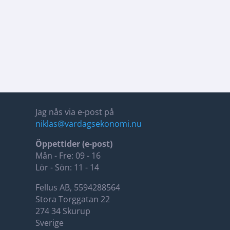
Jag nås via e-post på
niklas@vardagsekonomi.nu
Öppettider (e-post)
Mån - Fre: 09 - 16
Lör - Sön: 11 - 14
Fellus AB, 5594288564
Stora Torggatan 22
274 34 Skurup
Sverige