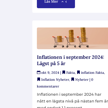
Läs Mer
Inflationen i september 2024:
Lägst på 5 år
okt 9, 2024
|
Fakta
,
inflation Fakta
,
Inflation Nyheter
,
Nyheter
| 0
kommentarer
Inflationen i september 2024 har
nått en lägsta nivå på nästan fem å
med endast 1,1 procent,...