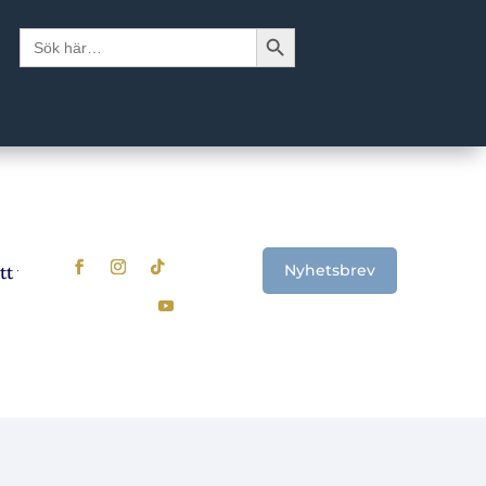
Sökknapp
Sök
efter:
Nyhetsbrev
 val? Signalerna som visar när det är dags att se över sparan
U