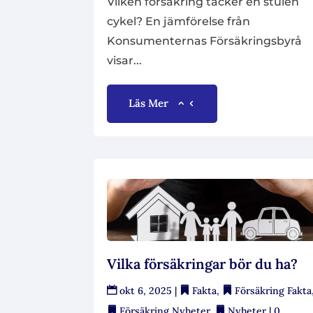
Vilken försäkring täcker en stulen
cykel? En jämförelse från
Konsumenternas Försäkringsbyrå
visar...
Läs Mer
Vilka försäkringar bör du ha?
okt 6, 2025
|
Fakta
,
Försäkring Fakta
Försäkring Nyheter
,
Nyheter
| 0