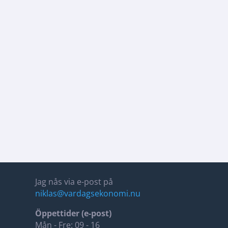
Jag nås via e-post på
niklas@vardagsekonomi.nu
Öppettider (e-post)
Mån - Fre: 09 - 16