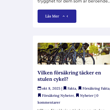
trygghet för dem som är beroende..
Läs Mer
Vilken försäkring täcker en
stulen cykel?
okt 8, 2025
|
Fakta
,
Försäkring Fakta
Försäkring Nyheter
,
Nyheter
| 0
kommentarer