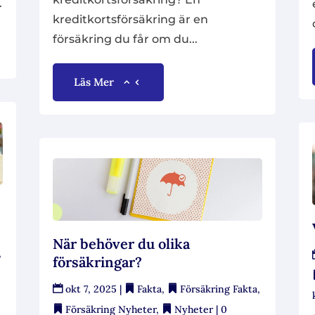
.
kreditkortsförsäkring är en
försäkring du får om du...
Läs Mer
När behöver du olika
,
försäkringar?
okt 7, 2025
|
Fakta
,
Försäkring Fakta
,
Försäkring Nyheter
,
Nyheter
| 0