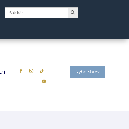
Sökknapp
Sök
efter:
Nyhetsbrev
 Signalerna som visar när det är dags att se över sparandet
U