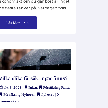
ekonomiskt om du går bort är inget
de flesta tänker på. Vardagen fylls...
Läs Mer
Vilka olika försäkringar finns?
okt 6, 2025
|
Fakta
,
Försäkring Fakta
,
Försäkring Nyheter
,
Nyheter
| 0
kommentarer