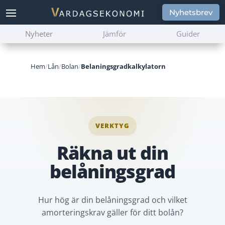
Nyhetsbrev
Nyheter
Jämför
Guider
Hem
/
Lån
/
Bolan
/
Belaningsgradkalkylatorn
VERKTYG
Räkna ut din
belåningsgrad
Hur hög är din belåningsgrad och vilket
amorteringskrav gäller för ditt bolån?