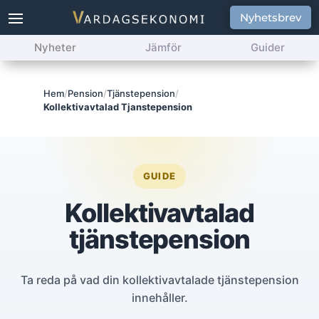
Nyhetsbrev
Nyheter
Jämför
Guider
Hem
/
Pension
/
Tjänstepension
/
Kollektivavtalad Tjanstepension
GUIDE
Kollektivavtalad
tjänstepension
Ta reda på vad din kollektivavtalade tjänstepension
innehåller.