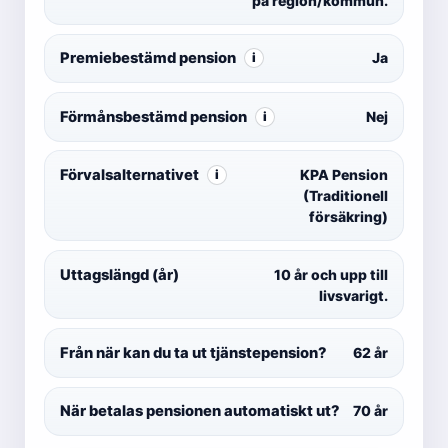
på region/kommun.
Premiebestämd pension
Ja
i
Förmånsbestämd pension
Nej
i
Förvalsalternativet
KPA Pension
i
(Traditionell
försäkring)
Uttagslängd (år)
10 år och upp till
livsvarigt.
Från när kan du ta ut tjänstepension?
62 år
När betalas pensionen automatiskt ut?
70 år