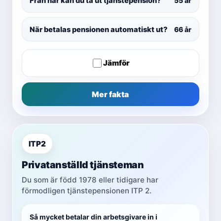
Från när kan du ta ut tjänstepension?
55 år
När betalas pensionen automatiskt ut?
66 år
Jämför
Mer fakta
ITP2
Privatanställd tjänsteman
Du som är född 1978 eller tidigare har
förmodligen tjänstepensionen ITP 2.
Så mycket betalar din arbetsgivare in i