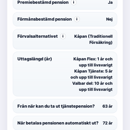
Premiebestämd pension
Ja
i
Förmånsbestämd pension
Nej
i
Förvalsalternativet
Kåpan (Traditionell
i
Försäkring)
Uttagslängd (år)
Kåpan Flex: 1 år och
upp till livsvarigt
Kåpan Tjänste: 5 år
och upp till livsvarigt
Valbar del: 10 år och
upp till livsvarigt
Från när kan du ta ut tjänstepension?
63 år
När betalas pensionen automatiskt ut?
72 år