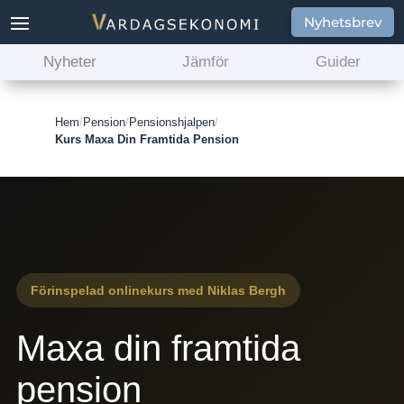
Nyhetsbrev
Nyheter
Jämför
Guider
Hem
/
Pension
/
Pensionshjalpen
/
Kurs Maxa Din Framtida Pension
Förinspelad onlinekurs med Niklas Bergh
Maxa din framtida
pension