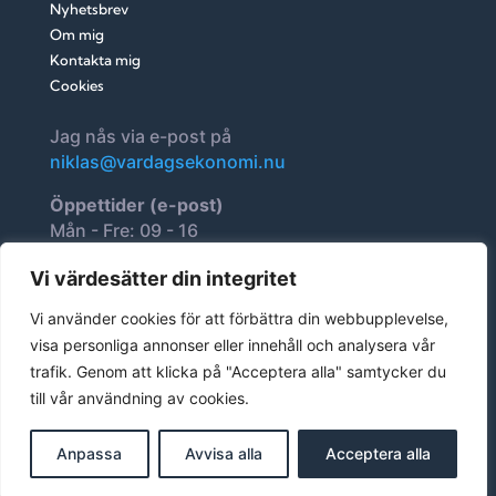
Nyhetsbrev
Om mig
Kontakta mig
Cookies
Jag nås via e-post på
niklas@vardagsekonomi.nu
Öppettider (e-post)
Mån - Fre: 09 - 16
Lör - Sön: 11 - 14
Vi värdesätter din integritet
Fellus AB, 5594288564
Vi använder cookies för att förbättra din webbupplevelse,
Stora Torggatan 22
visa personliga annonser eller innehåll och analysera vår
274 34 Skurup
trafik. Genom att klicka på "Acceptera alla" samtycker du
Sverige
till vår användning av cookies.
Copyright © 2024 vardagsekonomi.nu All Rights
Anpassa
Avvisa alla
Acceptera alla
Reserved. Design
AO marketing