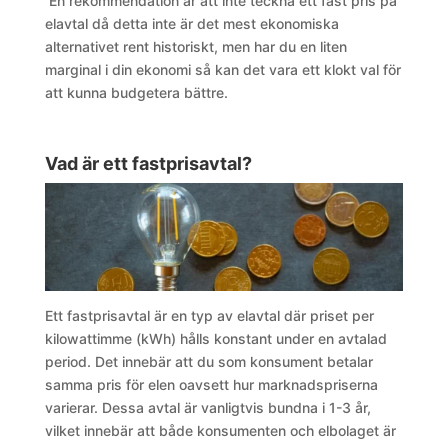
En rekommendation är att inte teckna ett fast pris på
elavtal då detta inte är det mest ekonomiska
alternativet rent historiskt, men har du en liten
marginal i din ekonomi så kan det vara ett klokt val för
att kunna budgetera bättre.
Vad är ett fastprisavtal?
Ett fastprisavtal är en typ av elavtal där priset per
kilowattimme (kWh) hålls konstant under en avtalad
period. Det innebär att du som konsument betalar
samma pris för elen oavsett hur marknadspriserna
varierar. Dessa avtal är vanligtvis bundna i 1-3 år,
vilket innebär att både konsumenten och elbolaget är