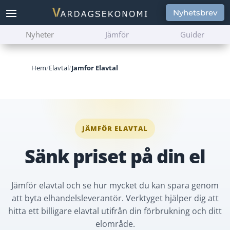
Nyhetsbrev
Nyheter
Jämför
Guider
Hem
/
Elavtal
/
Jamfor Elavtal
JÄMFÖR ELAVTAL
Sänk priset på din el
Jämför elavtal och se hur mycket du kan spara genom
att byta elhandelsleverantör. Verktyget hjälper dig att
hitta ett billigare elavtal utifrån din förbrukning och ditt
elområde.